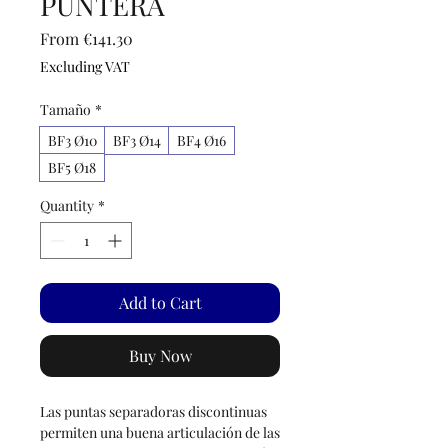
PUNTERA
Sale
From
€141.30
Price
Excluding VAT
Tamaño
*
BF3 Ø10
BF3 Ø14
BF4 Ø16
BF5 Ø18
Quantity
*
Add to Cart
Buy Now
Las puntas separadoras discontinuas
permiten una buena articulación de las