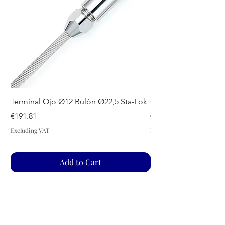
Terminal Ojo Ø12 Bulón Ø22,5 Sta-Lok
GUIADRIZAS S SPA
Price
Price
€191.81
€44.07
Excluding VAT
Excluding VAT
Add to Cart
Our Sailing House