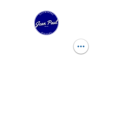
Experts in technical sailmaking and custom
sail construction. Over 40 years of innovation
in racing, cruising, and classic boats.
Quick Navigation
Start
Regatta Sails
Cruiser Sails
Sails for Classic Yachts